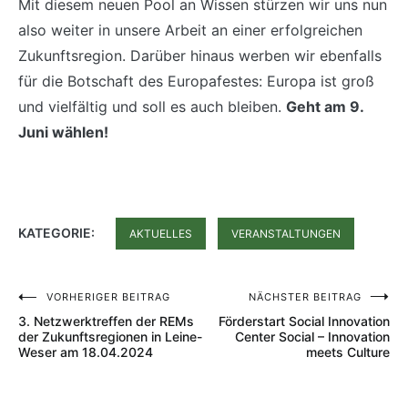
Mit diesem neuen Pool an Wissen stürzen wir uns nun
also weiter in unsere Arbeit an einer erfolgreichen
Zukunftsregion. Darüber hinaus werben wir ebenfalls
für die Botschaft des Europafestes: Europa ist groß
und vielfältig und soll es auch bleiben.
Geht am 9.
Juni wählen!
KATEGORIE:
AKTUELLES
VERANSTALTUNGEN
Beitragsnavigation
VORHERIGER BEITRAG
NÄCHSTER BEITRAG
3. Netzwerktreffen der REMs
Förderstart Social Innovation
der Zukunftsregionen in Leine-
Center Social – Innovation
Weser am 18.04.2024
meets Culture