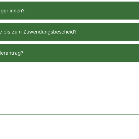
äger:innen?
dee bis zum Zuwendungsbescheid?
derantrag?