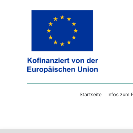
Zum
Inhalt
springen
Zukunftsregion Hannover-Hildesheim
Startseite
Infos zum